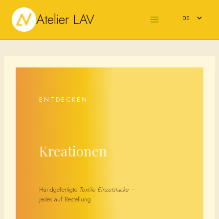
Zum
Atelier LAV
Inhalt
DE
springen
EN
ENTDECKEN
Kreationen
Handgefertigte
Textile Einzelstücke
–
jedes auf Bestellung