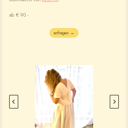
ab € 90.-
anfragen →