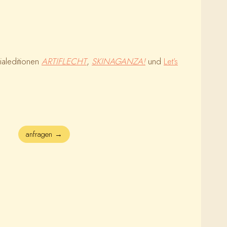
ialeditionen
ARTIFLECHT
,
SKINAGANZA!
und
Let’s
anfragen →