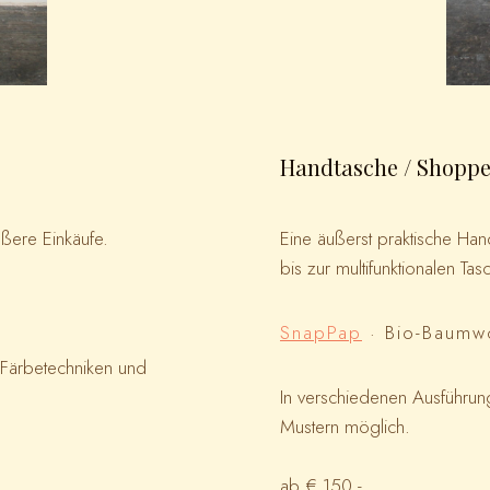
Handtasche / Shoppe
ößere Einkäufe.
Eine äußerst praktische Ha
bis zur multifunktionalen Tas
SnapPap
· Bio-Baumw
 Färbetechniken und
In verschiedenen Ausführun
Mustern möglich.
ab € 150.-