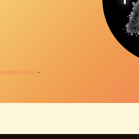
renalassnig.com
→