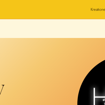
Kreation
V