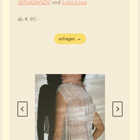
SKINAGANZA!
und
Light/Lines
ab € 90.-
anfragen →